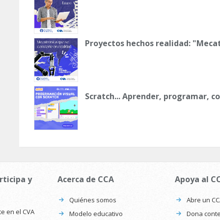
Proyectos hechos realidad: "Meca
Scratch... Aprender, programar, c
rticipa y
Acerca de CCA
Apoya al C
Quiénes somos
Abre un C
te en el CVA
Modelo educativo
Dona conte