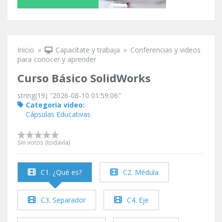
Inicio
»
Capacítate y trabaja
»
Conferencias y videos
Se encuentra usted aquí
para conocer y aprender
Curso Básico SolidWorks
string(19) "2026-08-10 01:59:06"
Categoria video:
Cápsulas Educativas
Sin votos (todavía)
C1. ¿Qué es?
C2. Médula
C3. Separador
C4. Eje