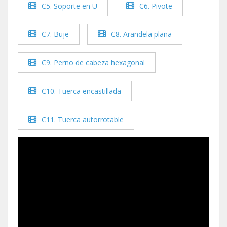
C5. Soporte en U
C6. Pivote
C7. Buje
C8. Arandela plana
C9. Perno de cabeza hexagonal
C10. Tuerca encastillada
C11. Tuerca autorrotable