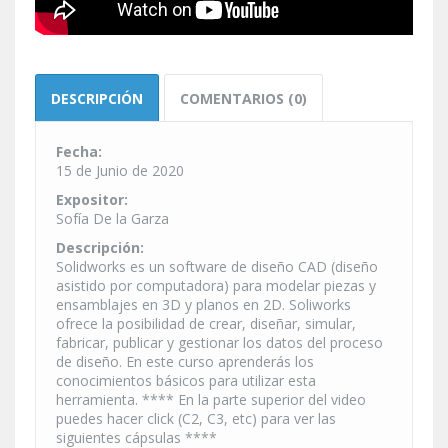
DESCRIPCIÓN
COMENTARIOS (0)
Fecha:
15 de Junio de 2020
Expositor:
Sofía De la Garza
Descripción:
Solidworks es un software de diseño CAD (diseño
asistido por computadora) para modelar piezas y
ensamblajes en 3D y planos en 2D. Soliworks
ofrece la posibilidad de crear, diseñar, simular,
fabricar, publicar y gestionar los datos del proceso
de diseño. En este curso aprenderás los
conocimientos básicos para utilizar esta
herramienta. **** En la parte superior del video
puedes hacer click (C2, C3, etc) para ver las
siguientes cápsulas ****