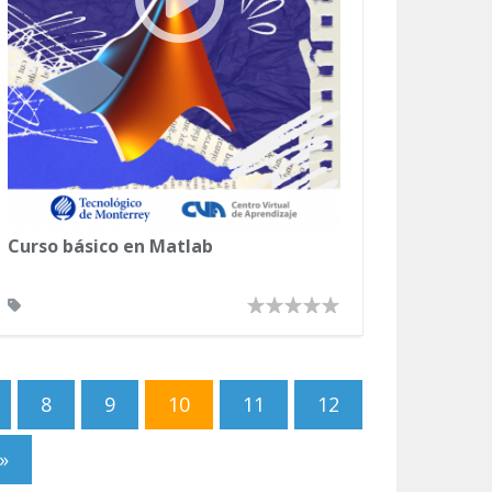
Curso básico en Matlab
8
9
10
11
12
»