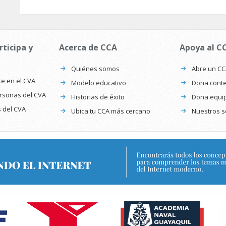
rticipa y
Acerca de CCA
Apoya al C
Quiénes somos
Abre un C
te en el CVA
Modelo educativo
Dona conte
ersonas del CVA
Historias de éxito
Dona equi
s del CVA
Ubica tu CCA más cercano
Nuestros s