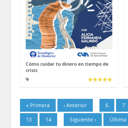
Cómo cuidar tu dinero en tiempo de
crisis
Páginas
« Primera
‹ Anterior
6
7
…
13
14
Siguiente ›
Última 
…