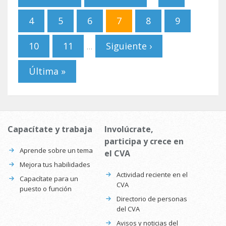
4
5
6
7
8
9
10
11
Siguiente ›
…
Última »
Capacítate y trabaja
Involúcrate,
participa y crece en
Aprende sobre un tema
el CVA
Mejora tus habilidades
Actividad reciente en el
Capacítate para un
CVA
puesto o función
Directorio de personas
del CVA
Avisos y noticias del