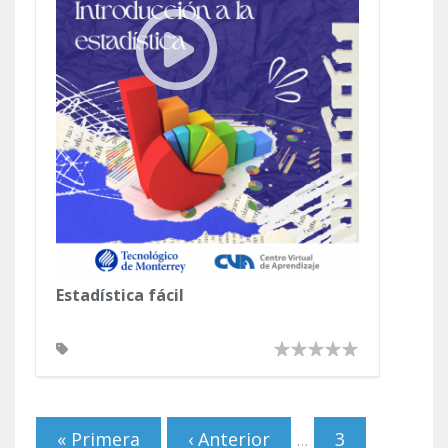
Estadística fácil
Páginas
« Primera
‹ Anterior
3
…