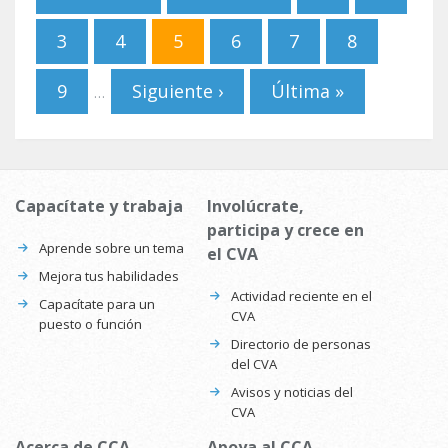
3
4
5
6
7
8
9
Siguiente ›
Última »
…
Capacítate y trabaja
Involúcrate,
participa y crece en
Aprende sobre un tema
el CVA
Mejora tus habilidades
Actividad reciente en el
Capacítate para un
CVA
puesto o función
Directorio de personas
del CVA
Avisos y noticias del
CVA
Acerca de CCA
Apoya al CCA