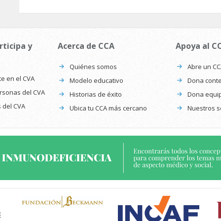
rticipa y
Acerca de CCA
Apoya al C
Quiénes somos
Abre un C
te en el CVA
Modelo educativo
Dona conte
ersonas del CVA
Historias de éxito
Dona equi
s del CVA
Ubica tu CCA más cercano
Nuestros s