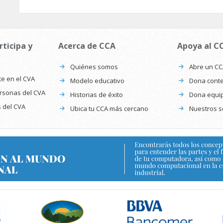
rticipa y
Acerca de CCA
Apoya al C
Quiénes somos
Abre un C
te en el CVA
Modelo educativo
Dona conte
ersonas del CVA
Historias de éxito
Dona equi
s del CVA
Ubica tu CCA más cercano
Nuestros s