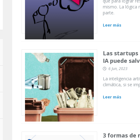
que para lograr re
mismo. La lógica n
parte.
Leer más
Las startups 
IA puede salv
6 Jun, 2023
La inteligencia arti
climática, si se 
Leer más
3 formas de 