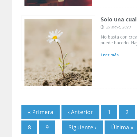
Solo una cua
29 Mayo, 2023
No basta con crea
puede hacerlo. Hay
Leer más
Páginas
« Primera
‹ Anterior
1
2
8
9
Siguiente ›
Última »
…