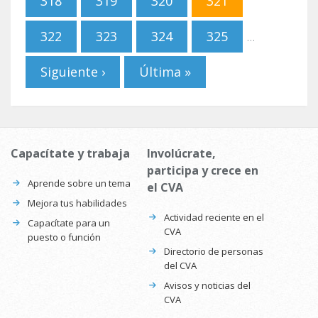
318
319
320
321
322
323
324
325
…
Siguiente ›
Última »
Capacítate y trabaja
Involúcrate,
participa y crece en
Aprende sobre un tema
el CVA
Mejora tus habilidades
Actividad reciente en el
Capacítate para un
CVA
puesto o función
Directorio de personas
del CVA
Avisos y noticias del
CVA