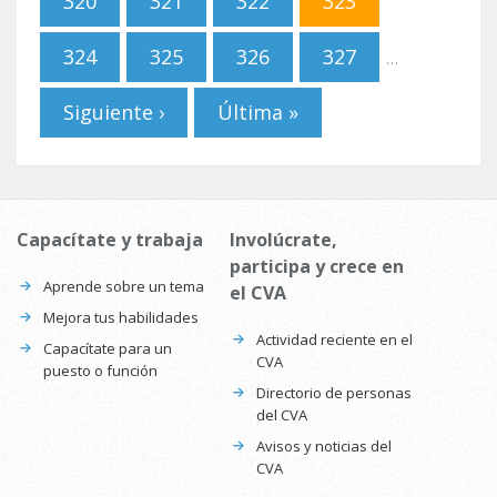
320
321
322
323
324
325
326
327
…
Siguiente ›
Última »
Capacítate y trabaja
Involúcrate,
participa y crece en
Aprende sobre un tema
el CVA
Mejora tus habilidades
Actividad reciente en el
Capacítate para un
CVA
puesto o función
Directorio de personas
del CVA
Avisos y noticias del
CVA