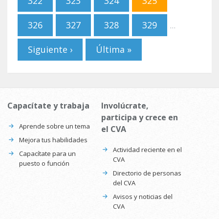
322
323
324
325
326
327
328
329
…
Siguiente ›
Última »
Capacítate y trabaja
Involúcrate,
participa y crece en
Aprende sobre un tema
el CVA
Mejora tus habilidades
Actividad reciente en el
Capacítate para un
CVA
puesto o función
Directorio de personas
del CVA
Avisos y noticias del
CVA