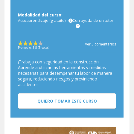
Modalidad del curso:
Autoaprendizaje (gratuito)
Con ayuda de un tutor
Ver 3 comentarios
Promedio:
3.8
(
5
votes)
¡Trabaja con seguridad en la construcción!
Aprende a utilizar las herramientas y medidas
necesarias para desempeñar tu labor de manera
segura, reduciendo riesgos y previniendo
accidentes.
QUIERO TOMAR ESTE CURSO