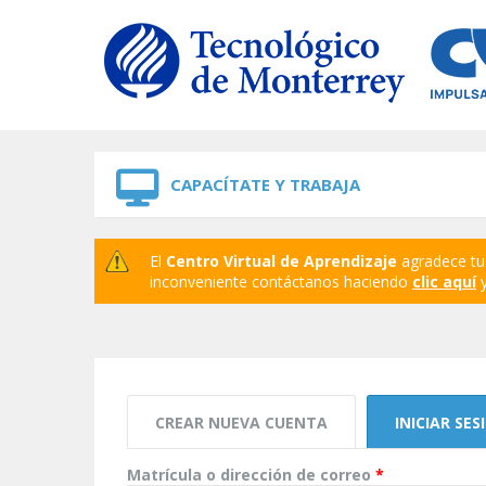
Skip to navigation
Skip to main content
CAPACÍTATE Y TRABAJA
El
Centro Virtual de Aprendizaje
agradece tu 
inconveniente contáctanos haciendo
clic aquí
y
Solapas principales
CREAR NUEVA CUENTA
INICIAR SES
Matrícula o dirección de correo
*