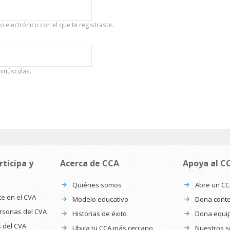
 electrónico con el que te registraste.
minúsculas.
rticipa y
Acerca de CCA
Apoya al C
Quiénes somos
Abre un C
te en el CVA
Modelo educativo
Dona conte
ersonas del CVA
Historias de éxito
Dona equi
s del CVA
Ubica tu CCA más cercano
Nuestros s