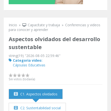
Inicio
»
Capacítate y trabaja
»
Conferencias y videos
Se encuentra usted aquí
para conocer y aprender
Aspectos olvidados del desarrollo
sustentable
string(19) "2026-08-05 22:59:46"
Categoria video:
Cápsulas Educativas
Sin votos (todavía)
C1. Aspectos olvidados
C2. Sustentabilidad social