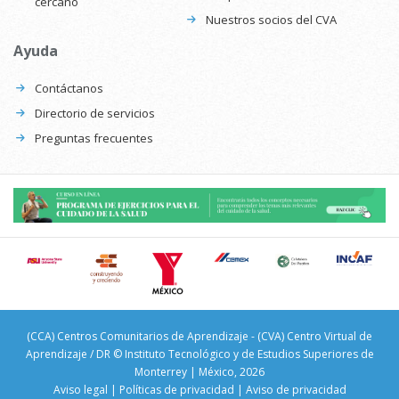
cercano
Nuestros socios del CVA
Ayuda
Contáctanos
Directorio de servicios
Preguntas frecuentes
(CCA) Centros Comunitarios de Aprendizaje - (CVA) Centro Virtual de
Aprendizaje / DR © Instituto Tecnológico y de Estudios Superiores de
Monterrey | México, 2026
Aviso legal
|
Políticas de privacidad
|
Aviso de privacidad