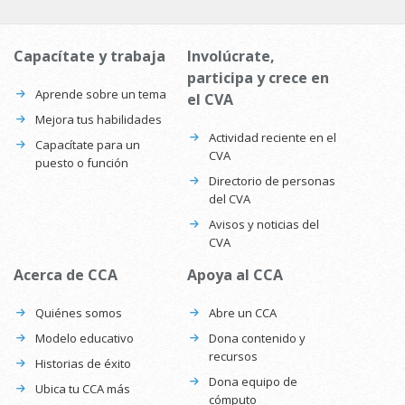
Capacítate y trabaja
Involúcrate,
participa y crece en
Aprende sobre un tema
el CVA
Mejora tus habilidades
Actividad reciente en el
Capacítate para un
CVA
puesto o función
Directorio de personas
del CVA
Avisos y noticias del
CVA
Acerca de CCA
Apoya al CCA
Quiénes somos
Abre un CCA
Modelo educativo
Dona contenido y
recursos
Historias de éxito
Dona equipo de
Ubica tu CCA más
cómputo