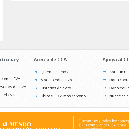
rticipa y
Acerca de CCA
Apoya al C
Quiénes somos
Abre un C
te en el CVA
Modelo educativo
Dona conte
ersonas del CVA
Historias de éxito
Dona equi
s del CVA
Ubica tu CCA más cercano
Nuestros s