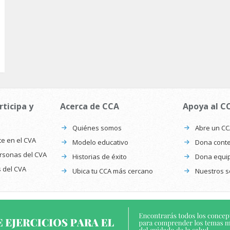
rticipa y
Acerca de CCA
Apoya al C
Quiénes somos
Abre un C
te en el CVA
Modelo educativo
Dona conte
ersonas del CVA
Historias de éxito
Dona equi
s del CVA
Ubica tu CCA más cercano
Nuestros s