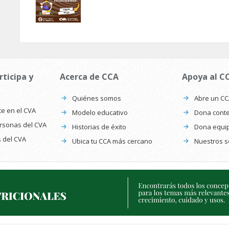
rticipa y
Acerca de CCA
Apoya al C
Quiénes somos
Abre un C
te en el CVA
Modelo educativo
Dona conte
ersonas del CVA
Historias de éxito
Dona equi
s del CVA
Ubica tu CCA más cercano
Nuestros s