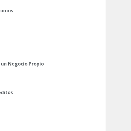
nsumos
un Negocio Propio
éditos