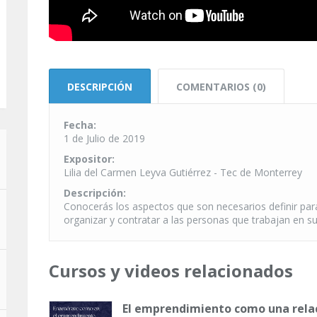
DESCRIPCIÓN
COMENTARIOS (0)
Fecha:
1 de Julio de 2019
Expositor:
Lilia del Carmen Leyva Gutiérrez - Tec de Monterrey
Descripción:
Conocerás los aspectos que son necesarios definir para 
organizar y contratar a las personas que trabajan en s
Cursos y videos relacionados
El emprendimiento como una relac