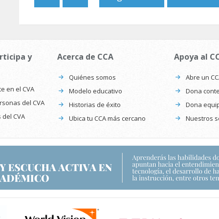
rticipa y
Acerca de CCA
Apoya al C
Quiénes somos
Abre un C
te en el CVA
Modelo educativo
Dona conte
ersonas del CVA
Historias de éxito
Dona equi
s del CVA
Ubica tu CCA más cercano
Nuestros s