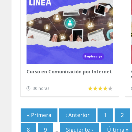
Curso en Comunicación por Internet
30 horas
Páginas
« Primera
‹ Anterior
1
2
8
9
Siguiente ›
Última »
…