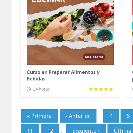
Curso en Preparar Alimentos y
Bebidas
24 horas
Páginas
« Primera
‹ Anterior
4
5
…
11
12
Siguiente ›
Última 
…