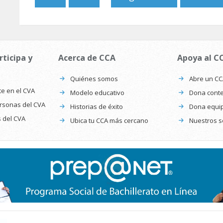
rticipa y
Acerca de CCA
Apoya al C
Quiénes somos
Abre un C
te en el CVA
Modelo educativo
Dona conte
ersonas del CVA
Historias de éxito
Dona equi
s del CVA
Ubica tu CCA más cercano
Nuestros s