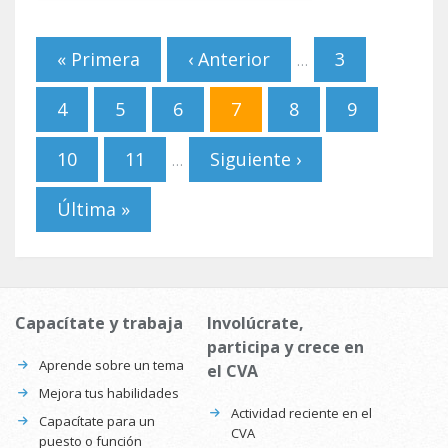
Páginas
« Primera
‹ Anterior
3
…
4
5
6
7
8
9
10
11
Siguiente ›
…
Última »
Capacítate y trabaja
Involúcrate,
participa y crece en
Aprende sobre un tema
el CVA
Mejora tus habilidades
Actividad reciente en el
Capacítate para un
CVA
puesto o función