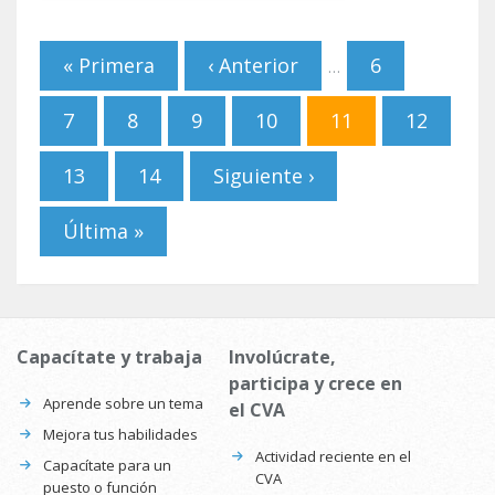
Páginas
« Primera
‹ Anterior
6
…
7
8
9
10
11
12
13
14
Siguiente ›
Última »
Capacítate y trabaja
Involúcrate,
participa y crece en
Aprende sobre un tema
el CVA
Mejora tus habilidades
Actividad reciente en el
Capacítate para un
CVA
puesto o función