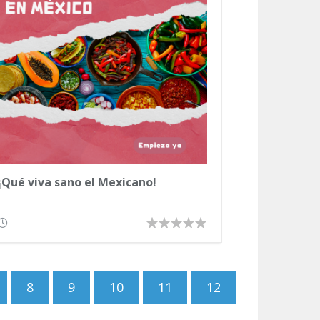
¡Qué viva sano el Mexicano!
8
9
10
11
12