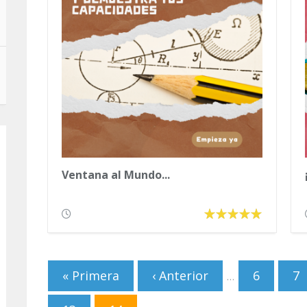
Ventana al Mundo...
Páginas
« Primera
‹ Anterior
6
7
…