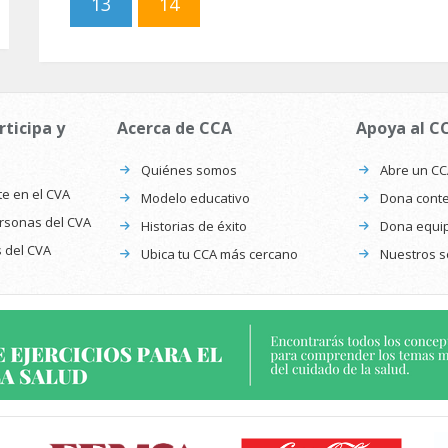
13
14
rticipa y
Acerca de CCA
Apoya al C
Quiénes somos
Abre un C
te en el CVA
Modelo educativo
Dona conte
ersonas del CVA
Historias de éxito
Dona equi
s del CVA
Ubica tu CCA más cercano
Nuestros s