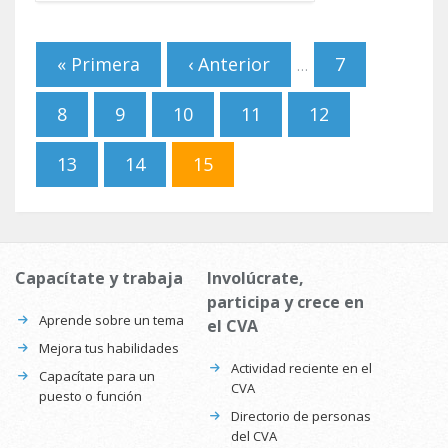
Páginas
« Primera
‹ Anterior
7
…
8
9
10
11
12
13
14
15
Capacítate y trabaja
Involúcrate,
participa y crece en
Aprende sobre un tema
el CVA
Mejora tus habilidades
Actividad reciente en el
Capacítate para un
CVA
puesto o función
Directorio de personas
del CVA