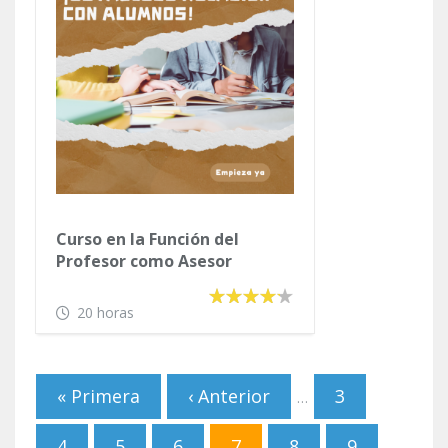
Curso en la Función del
Profesor como Asesor
20 horas
Páginas
« Primera
‹ Anterior
3
…
4
5
6
7
8
9