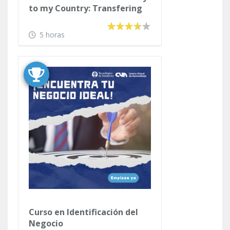
to my Country: Transfering
Money and Managing my
Finances
5 horas
Curso en Identificación del
Negocio