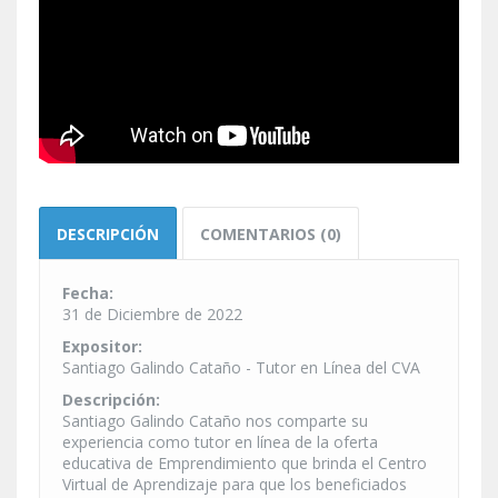
DESCRIPCIÓN
COMENTARIOS (0)
Fecha:
31 de Diciembre de 2022
Expositor:
Santiago Galindo Cataño - Tutor en Línea del CVA
Descripción:
Santiago Galindo Cataño nos comparte su
experiencia como tutor en línea de la oferta
educativa de Emprendimiento que brinda el Centro
Virtual de Aprendizaje para que los beneficiados