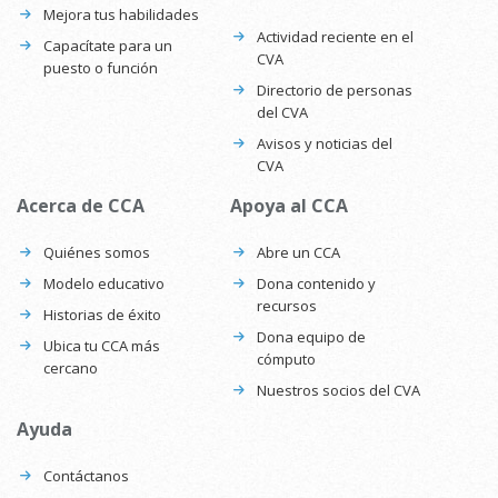
Mejora tus habilidades
Actividad reciente en el
Capacítate para un
CVA
puesto o función
Directorio de personas
del CVA
Avisos y noticias del
CVA
Acerca de CCA
Apoya al CCA
Quiénes somos
Abre un CCA
Modelo educativo
Dona contenido y
recursos
Historias de éxito
Dona equipo de
Ubica tu CCA más
cómputo
cercano
Nuestros socios del CVA
Ayuda
Contáctanos