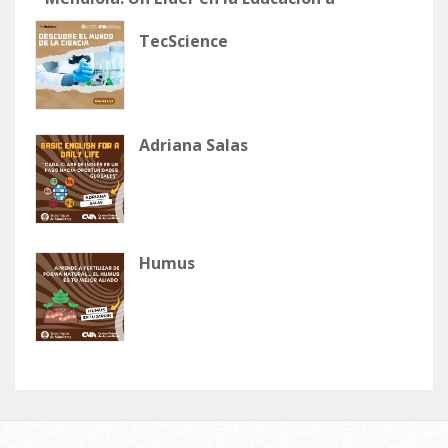
Distancia para Latinos en Utah
TecScience
Adriana Salas
Humus