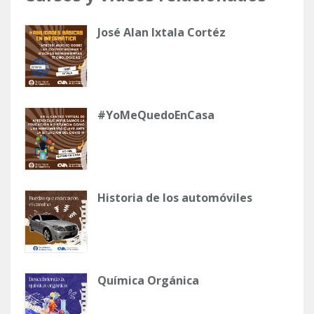
José Alan Ixtala Cortéz
#YoMeQuedoEnCasa
Historia de los automóviles
Química Orgánica