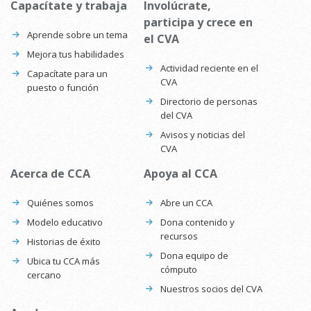
Capacítate y trabaja
Involúcrate,
participa y crece en
Aprende sobre un tema
el CVA
Mejora tus habilidades
Actividad reciente en el
Capacítate para un
CVA
puesto o función
Directorio de personas
del CVA
Avisos y noticias del
CVA
Acerca de CCA
Apoya al CCA
Quiénes somos
Abre un CCA
Modelo educativo
Dona contenido y
recursos
Historias de éxito
Dona equipo de
Ubica tu CCA más
cómputo
cercano
Nuestros socios del CVA