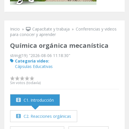
Inicio
»
Capacítate y trabaja
»
Conferencias y videos
Se encuentra usted aquí
para conocer y aprender
Química orgánica mecanística
string(19) "2026-08-06 11:18:30"
Categoria video:
Cápsulas Educativas
Sin votos (todavía)
C1. Introducción
C2. Reacciones orgánicas