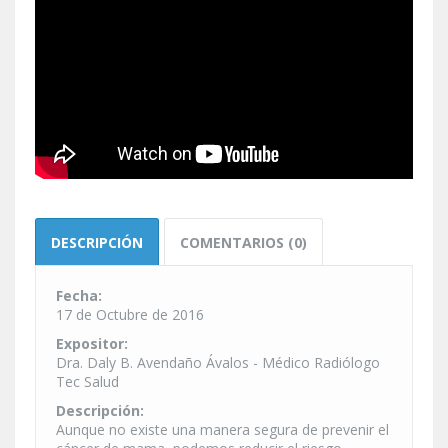
DESCRIPCIÓN
COMENTARIOS (0)
Fecha:
17 de Octubre de 2016
Expositor:
Dra. Daly B. Avendaño Ávalos - Médico Radiólogo
Tec Salud
Descripción:
Aunque no existe una manera segura de prevenir el