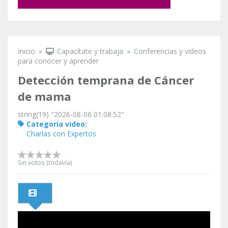
Inicio
»
Capacítate y trabaja
»
Conferencias y videos
Se encuentra usted aquí
para conocer y aprender
Detección temprana de Cáncer
de mama
string(19) "2026-08-06 01:08:52"
Categoria video:
Charlas con Expertos
Sin votos (todavía)