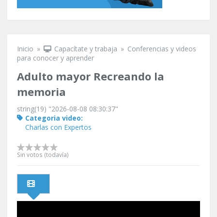
Inicio
»
Capacítate y trabaja
»
Conferencias y videos
Se encuentra usted aquí
para conocer y aprender
Adulto mayor Recreando la
memoria
string(19) "2026-08-08 08:30:37"
Categoria video:
Charlas con Expertos
Sin votos (todavía)