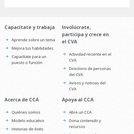
Capacítate y trabaja
Involúcrate,
participa y crece en
Aprende sobre un tema
el CVA
Mejora tus habilidades
Actividad reciente en el
Capacítate para un
CVA
puesto o función
Directorio de personas
del CVA
Avisos y noticias del
CVA
Acerca de CCA
Apoya al CCA
Quiénes somos
Abre un CCA
Modelo educativo
Dona contenido y
recursos
Historias de éxito