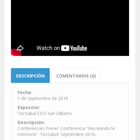
DESCRIPCIÓN
COMENTARIOS (0)
Fecha:
1 de Septiembre de 2016
Expositor:
TecSalud CESI San Gilberto
Descripción:
Conferencias Prever. Conferencia "Recreando la
memoria". TecSalud. Septiembre 2016.