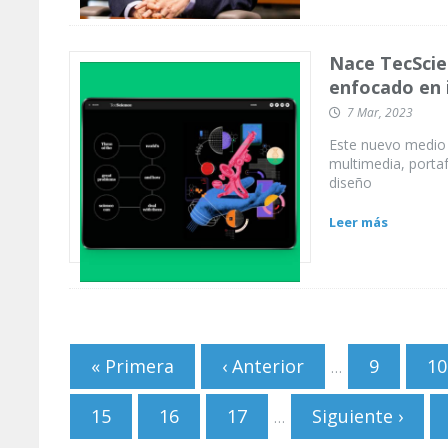
Nace TecScie
enfocado en 
7 Mar, 2023
Este nuevo medio p
multimedia, portaf
diseño
Leer más
Páginas
« Primera
‹ Anterior
9
10
…
15
16
17
Siguiente ›
…