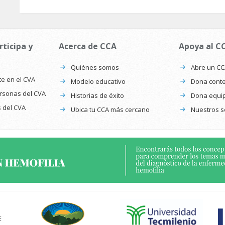
rticipa y
Acerca de CCA
Apoya al C
Quiénes somos
Abre un C
te en el CVA
Modelo educativo
Dona conte
ersonas del CVA
Historias de éxito
Dona equi
s del CVA
Ubica tu CCA más cercano
Nuestros s