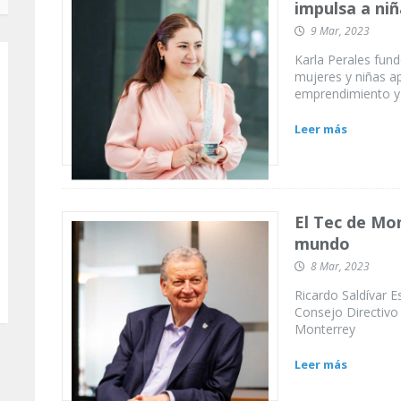
impulsa a ni
9 Mar, 2023
Karla Perales fund
mujeres y niñas ap
emprendimiento y
Leer más
El Tec de Mon
mundo
8 Mar, 2023
Ricardo Saldívar Es
Consejo Directivo
Monterrey
Leer más