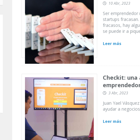
10 Abr, 2023
Ser emprendedor n
startups fracasan
fracasos, hay algu
se puede ir a pique
Leer más
Checkit: una 
emprendedo
3 Abr, 2023
Juan Yael Vásquez 
ayudar a negocios
Leer más