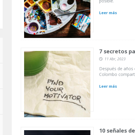
posible.
Leer más
7 secretos p
11 Abr, 2023
Después de años d
Colombo comparte 
Leer más
10 señales de