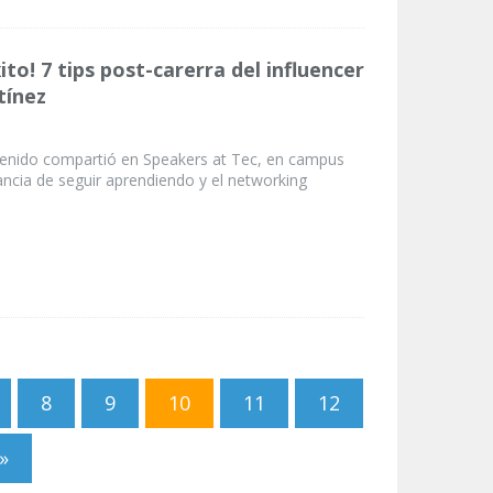
ito! 7 tips post-carerra del influencer
tínez
tenido compartió en Speakers at Tec, en campus
ancia de seguir aprendiendo y el networking
8
9
10
11
12
»