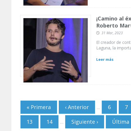
¡Camino al éx
Roberto Mar
31 Mar, 2023
El creador de con
Laguna, la import
Leer más
Páginas
« Primera
‹ Anterior
6
7
…
13
14
Siguiente ›
Última 
…