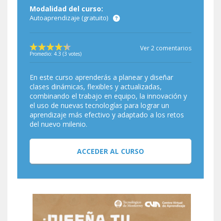
Modalidad del curso:
Autoaprendizaje (gratuito)
Ver 2 comentarios
Promedio:
4.3
(
3
votes)
En este curso aprenderás a planear y diseñar
clases dinámicas, flexibles y actualizadas,
combinando el trabajo en equipo, la innovación y
el uso de nuevas tecnologías para lograr un
aprendizaje más efectivo y adaptado a los retos
del nuevo milenio.
ACCEDER AL CURSO