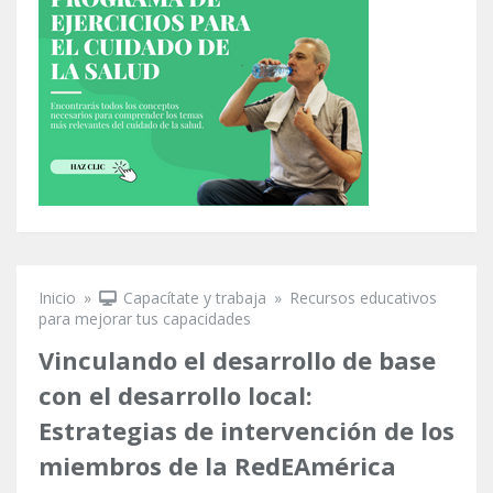
Inicio
»
Capacítate y trabaja
»
Recursos educativos
Se encuentra usted aquí
para mejorar tus capacidades
Vinculando el desarrollo de base
con el desarrollo local:
Estrategias de intervención de los
miembros de la RedEAmérica