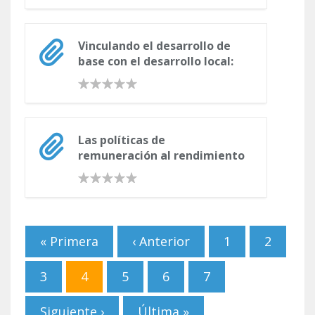
Vinculando el desarrollo de
base con el desarrollo local:
Estrategias de intervención
de los miembros de la
RedEAmérica
Las políticas de
remuneración al rendimiento
para los funcionarios
Páginas
« Primera
‹ Anterior
1
2
3
4
5
6
7
Siguiente ›
Última »