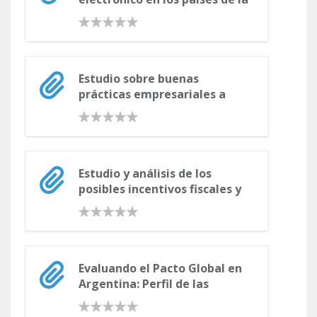
región. Definición de un
modelo de análisis y estudio
de casos. Banco
Interamericano de
Desarrollo. (2005)
Estudio sobre buenas
prácticas empresariales a
favor de la igualdad
Estudio y análisis de los
posibles incentivos fiscales y
comerciales a empresas que
realicen acciones contra la
discriminación
Evaluando el Pacto Global en
Argentina: Perfil de las
empresas adheridas