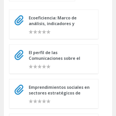
Ecoeficiencia: Marco de
análisis, indicadores y
experiencias
El perfil de las
Comunicaciones sobre el
Progreso en Argentina. ¿Qué
comunican las empresas del
Pacto Global?
Emprendimientos sociales en
sectores estratégicos de
desarrollo en Colombia.
Oportunidades para la
generación conjunta de valor
social y económico