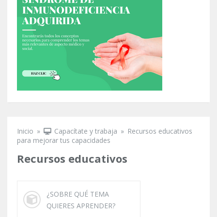
Inicio
»
Capacítate y trabaja
»
Recursos educativos
Se encuentra usted aquí
para mejorar tus capacidades
Recursos educativos
¿SOBRE QUÉ TEMA
QUIERES APRENDER?