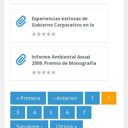
Experiencias exitosas de
Gobierno Corporativo en la
región Andina
Informe Ambiental Anual
2009. Premio de Monografía
Adriana Schiffrin. Séptima
Convocatoria
Páginas
« Primera
‹ Anterior
1
2
3
4
5
6
7
Siguiente ›
Última »