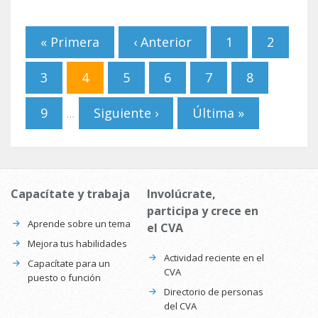
Páginas
« Primera
‹ Anterior
1
2
3
4
5
6
7
8
9
Siguiente ›
Última »
…
Capacítate y trabaja
Involúcrate,
participa y crece en
Aprende sobre un tema
el CVA
Mejora tus habilidades
Actividad reciente en el
Capacítate para un
CVA
puesto o función
Directorio de personas
del CVA