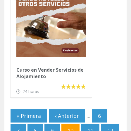
Curso en Vender Servicios de
Alojamiento
24 horas
Páginas
« Primera
‹ Anterior
6
…
7
8
9
10
11
12