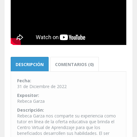
DESCRIPCIÓN
COMENTARIOS (0)
Fecha:
31 de Diciembre de 2022
Expositor:
Rebeca Garza
Descripción:
Rebeca Garza nos comparte su experiencia como
tutor en línea de la oferta educativa que brinda el
Centro Virtual de Aprendizaje para que los
beneficiados desarrollen sus habilidades. El ser