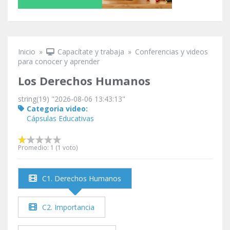
Inicio
»
Capacítate y trabaja
»
Conferencias y videos
Se encuentra usted aquí
para conocer y aprender
Los Derechos Humanos
string(19) "2026-08-06 13:43:13"
Categoria video:
Cápsulas Educativas
Promedio:
1
(
1
voto)
C1. Derechos Humanos
C2. Importancia