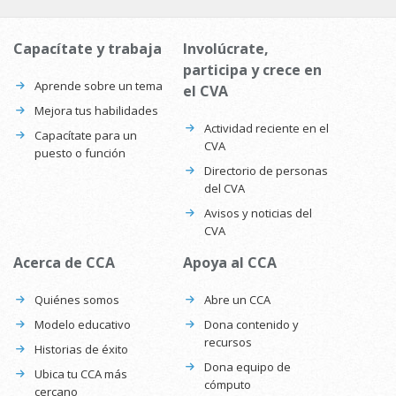
Capacítate y trabaja
Involúcrate,
participa y crece en
Aprende sobre un tema
el CVA
Mejora tus habilidades
Actividad reciente en el
Capacítate para un
CVA
puesto o función
Directorio de personas
del CVA
Avisos y noticias del
CVA
Acerca de CCA
Apoya al CCA
Quiénes somos
Abre un CCA
Modelo educativo
Dona contenido y
recursos
Historias de éxito
Dona equipo de
Ubica tu CCA más
cómputo
cercano