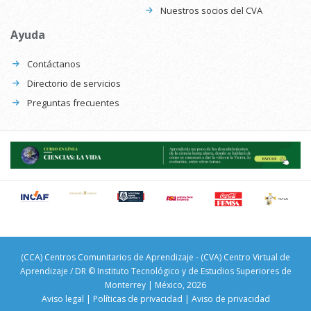
Nuestros socios del CVA
Ayuda
Contáctanos
Directorio de servicios
Preguntas frecuentes
(CCA) Centros Comunitarios de Aprendizaje - (CVA) Centro Virtual de
Aprendizaje / DR © Instituto Tecnológico y de Estudios Superiores de
Monterrey | México, 2026
Aviso legal
|
Políticas de privacidad
|
Aviso de privacidad