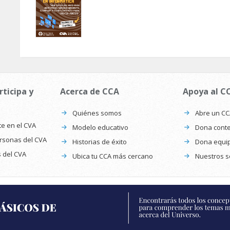
rticipa y
Acerca de CCA
Apoya al C
Quiénes somos
Abre un C
te en el CVA
Modelo educativo
Dona conte
ersonas del CVA
Historias de éxito
Dona equi
s del CVA
Ubica tu CCA más cercano
Nuestros s