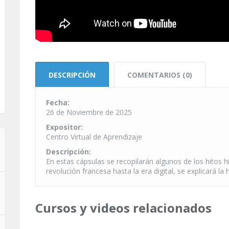
DESCRIPCIÓN
COMENTARIOS (0)
Fecha:
26 de Noviembre de 2025
Expositor:
Centro Virtual de Aprendizaje
Descripción:
En estas cápsulas se recopilarán algunos de los hitos 
revolución francesa hasta la era digital, se explicará 
Cursos y videos relacionados