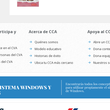
rticipa y
Acerca de CCA
Apoya al C
Quiénes somos
Abre un C
te en el CVA
Modelo educativo
Dona conte
ersonas del CVA
Historias de éxito
Dona equi
s del CVA
Ubica tu CCA más cercano
Nuestros s