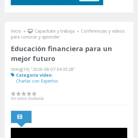
Inicio
»
Capacítate y trabaja
»
Conferencias y videos
Se encuentra usted aquí
para conocer y aprender
Educación financiera para un
mejor futuro
string(19) "2026-08-07 04:35:28"
Categoria video:
Charlas con Expertos
Sin votos (todavía)