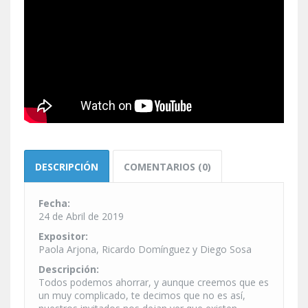
DESCRIPCIÓN
COMENTARIOS (0)
Fecha:
24 de Abril de 2019
Expositor:
Paola Arjona, Ricardo Domínguez y Diego Sosa
Descripción:
Todos podemos ahorrar, y aunque creemos que es
un muy complicado, te decimos que no es así,