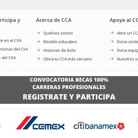
rticipa y
Acerca de CCA
Apoya al C
Quiénes somos
Abre un C
te en el CVA
Modelo educativo
Dona conte
ersonas del CVA
Historias de éxito
Dona equi
s del CVA
Ubica tu CCA más cercano
Nuestros s