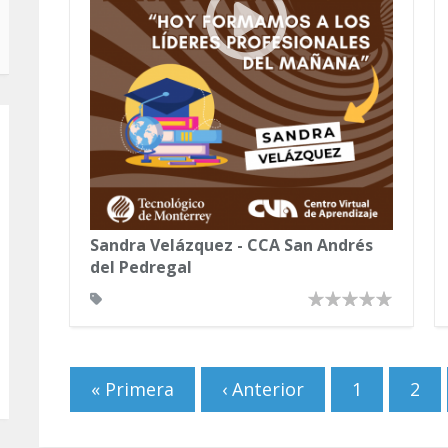
Sandra Velázquez - CCA San Andrés
del Pedregal
Páginas
« Primera
‹ Anterior
1
2