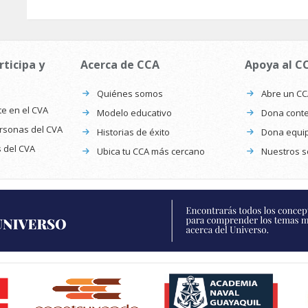
rticipa y
Acerca de CCA
Apoya al C
Quiénes somos
Abre un C
te en el CVA
Modelo educativo
Dona conte
ersonas del CVA
Historias de éxito
Dona equi
s del CVA
Ubica tu CCA más cercano
Nuestros s