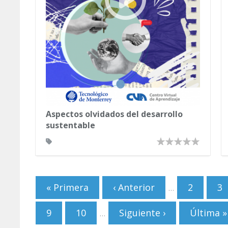
Aspectos olvidados del desarrollo
sustentable
Páginas
« Primera
‹ Anterior
2
3
…
9
10
Siguiente ›
Última »
…