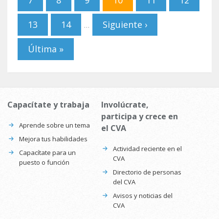
13
14
Siguiente ›
…
Última »
Capacítate y trabaja
Involúcrate,
participa y crece en
Aprende sobre un tema
el CVA
Mejora tus habilidades
Actividad reciente en el
Capacítate para un
CVA
puesto o función
Directorio de personas
del CVA
Avisos y noticias del
CVA