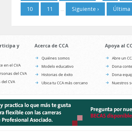
10
11
Siguiente ›
Última 
…
rticipa y
Acerca de CCA
Apoya al C
Quiénes somos
Abre un C
te en el CVA
Modelo educativo
Dona conte
ersonas del CVA
Historias de éxito
Dona equi
s del CVA
Ubica tu CCA más cercano
Nuestros s