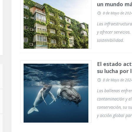
un mundo más
8 de Mayo de 202
Las infraestructur
y ofrecer servicio
sostenibilidad.
El estado act
su lucha por 
8 de Mayo de 202
Las ballenas enfre
contaminación y el
conservación, su s
y acción global par