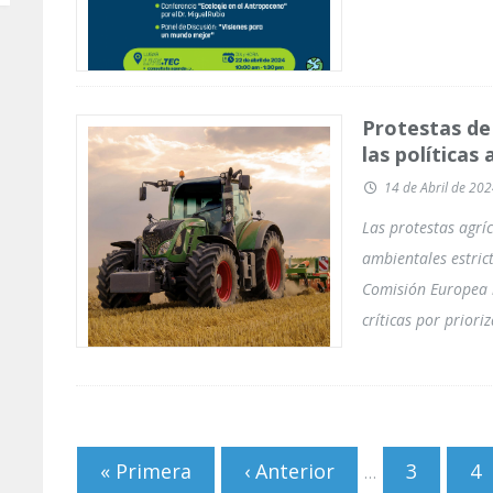
Protestas de
las políticas
14 de Abril de 20
Las protestas agríc
ambientales estric
Comisión Europea 
críticas por prioriz
Páginas
« Primera
‹ Anterior
3
4
…