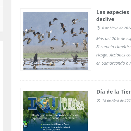
Las especies
declive
6 de Mayo de 202
Más del 20% de esp
El cambio climáti
riesgo. Acciones c
en Samarcanda bus
Día de la Tie
18 de Abril de 20