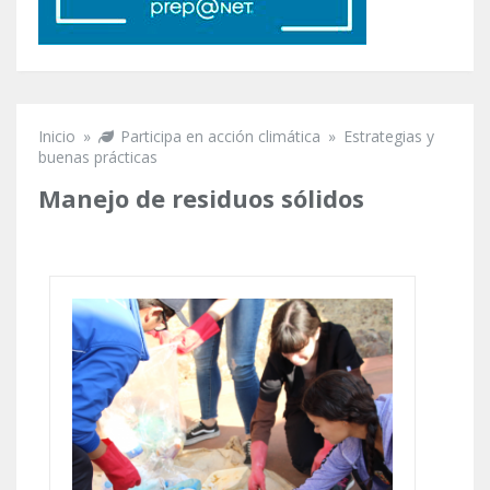
Inicio
»
Participa en acción climática
»
Estrategias y
Se encuentra usted aquí
buenas prácticas
Manejo de residuos sólidos