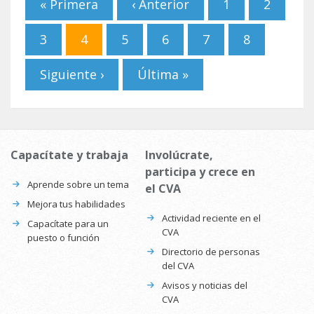
« Primera
‹ Anterior
1
2
3
4
5
6
7
8
Siguiente ›
Última »
Capacítate y trabaja
Involúcrate,
participa y crece en
Aprende sobre un tema
el CVA
Mejora tus habilidades
Actividad reciente en el
Capacítate para un
CVA
puesto o función
Directorio de personas
del CVA
Avisos y noticias del
CVA