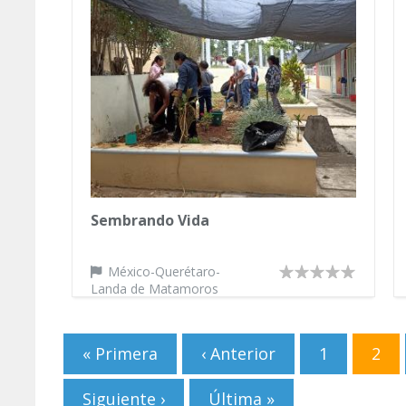
Sembrando Vida
México-Querétaro-
Landa de Matamoros
Páginas
« Primera
‹ Anterior
1
2
Siguiente ›
Última »