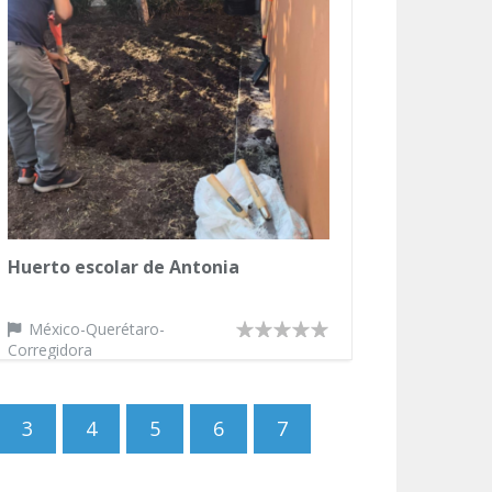
Huerto escolar de Antonia
México-Querétaro-
Corregidora
3
4
5
6
7