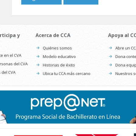
rticipa y
Acerca de CCA
Apoya al C
Quiénes somos
Abre un C
te en el CVA
Modelo educativo
Dona conte
ersonas del CVA
Historias de éxito
Dona equi
s del CVA
Ubica tu CCA más cercano
Nuestros s