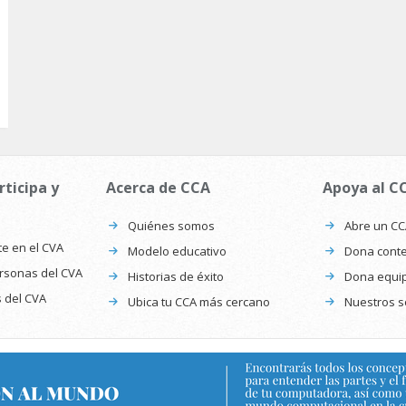
rticipa y
Acerca de CCA
Apoya al C
Quiénes somos
Abre un C
te en el CVA
Modelo educativo
Dona conte
ersonas del CVA
Historias de éxito
Dona equi
s del CVA
Ubica tu CCA más cercano
Nuestros s