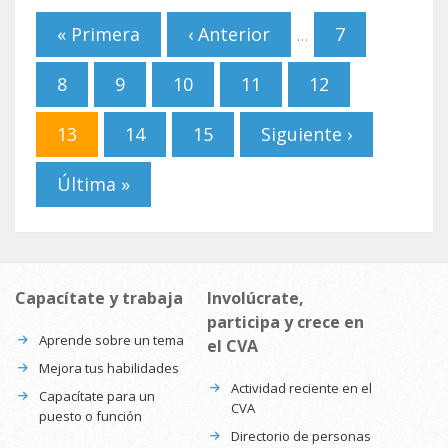
Páginas
« Primera
‹ Anterior
7
…
8
9
10
11
12
13
14
15
Siguiente ›
Última »
Capacítate y trabaja
Involúcrate,
participa y crece en
Aprende sobre un tema
el CVA
Mejora tus habilidades
Actividad reciente en el
Capacítate para un
CVA
puesto o función
Directorio de personas