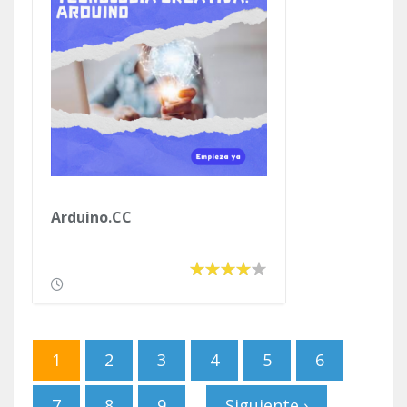
Arduino.CC
Páginas
1
2
3
4
5
6
7
8
9
Siguiente ›
…