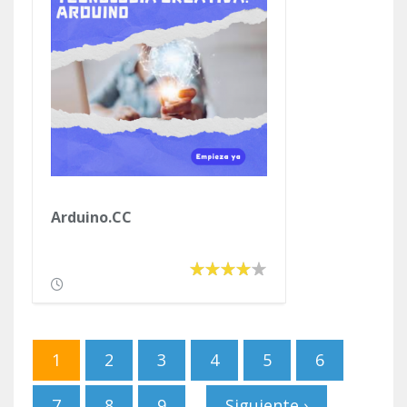
Arduino.CC
Páginas
1
2
3
4
5
6
7
8
9
Siguiente ›
…